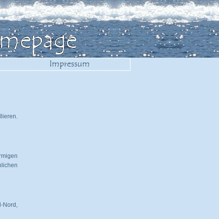
ieren.
rmigen
nlichen
d-Nord,