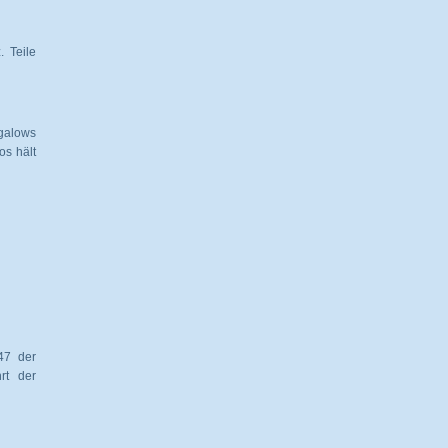
 Teile
galows
os hält
47 der
rt der