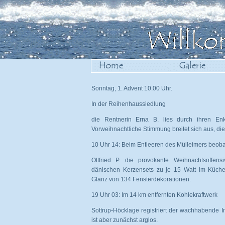
Sonntag, 1. Advent 10.00 Uhr.
In der Reihenhaussiedlung
die Rentnerin Erna B. lies durch ihren Enk
Vorweihnachtliche Stimmung breitet sich aus, die
10 Uhr 14: Beim Entleeren des Mülleimers beob
Ottfried P. die provokante Weihnachtsoff
dänischen Kerzensets zu je 15 Watt im Küchen
Glanz von 134 Fensterdekorationen.
19 Uhr 03: Im 14 km entfernten Kohlekraftwerk
Sottrup-Höcklage registriert der wachhabende I
ist aber zunächst arglos.