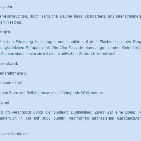
ingt der
n-Filmleuchten, durch sämtliche Bäume ihres Obstgartens, ans Drehstromnetz.
 dem Nestbau.
t sich
nachtlichen Stimmung beizutragen und montiert auf dem Flachdach seines Bun
tungsstärksten Europas zählt. Die 40m Fassade eines angrenzenden Getreidesil
Minuten stand, bevor sie mit einem häßlichen Geräusch zerbröckelt.
lekraftwerk
eneratorhalle 5.
. zaubert mit
m den Stern von Bethlehem an die tiefhängende Wolkendecke.
te mit
g irrt verängstigt durch die Siedlung Dünkelstieg. Zuvor war eine Boing 7
sehentlich in der mit 3000 bunten Neonröhren gepflasterten Garagenzufah
kt vom Rande der