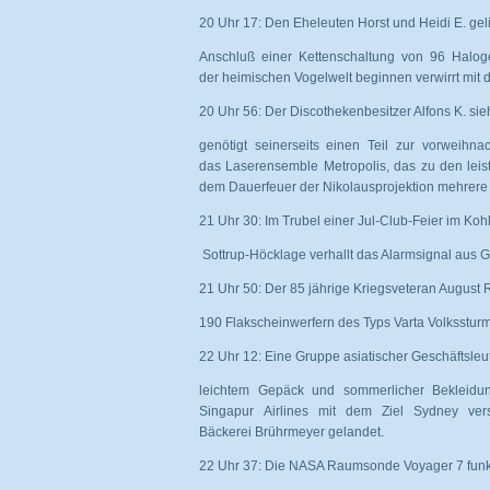
20 Uhr 17: Den Eheleuten Horst und Heidi E. gel
Anschluß einer Kettenschaltung von 96 Haloge
der heimischen Vogelwelt beginnen verwirrt mit
20 Uhr 56: Der Discothekenbesitzer Alfons K. sieh
genötigt seinerseits einen Teil zur vorweih
das Laserensemble Metropolis, das zu den leis
dem Dauerfeuer der Nikolausprojektion mehrere 
21 Uhr 30: Im Trubel einer Jul-Club-Feier im Koh
Sottrup-Höcklage verhallt das Alarmsignal aus G
21 Uhr 50: Der 85 jährige Kriegsveteran August R
190 Flakscheinwerfern des Typs Varta Volksstur
22 Uhr 12: Eine Gruppe asiatischer Geschäftsleu
leichtem Gepäck und sommerlicher Bekleidun
Singapur Airlines mit dem Ziel Sydney ver
Bäckerei Brührmeyer gelandet.
22 Uhr 37: Die NASA Raumsonde Voyager 7 fun