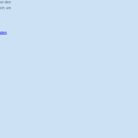
ber den
 ich um
ates
.